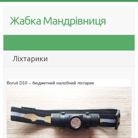
Skip
to
Жабка Мандрівниця
content
Ліхтарики
Boruit D10 – бюджетний налобний ліхтарик