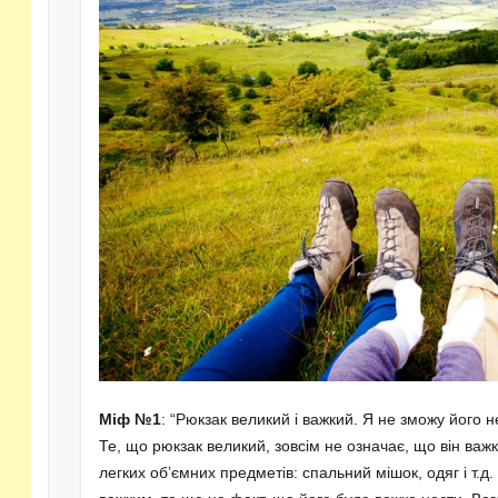
Міф №1
: “Рюкзак великий і важкий. Я не зможу його 
Те, що рюкзак великий, зовсім не означає, що він важ
легких об’ємних предметів: спальний мішок, одяг і т.д.