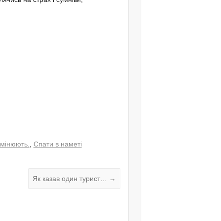
змінюють.
,
Спати в наметі
Як казав один турист…
→