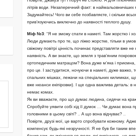
Повірте, джакузі тут і поруч не стояло. А для гігієнічн
літрів води. Незаперечний факт: в наймальовничіших 
Задумайтесь! Чого ви себе позбавляєте, і скільки всь
прив’язуючись виключно до наявності теплого душу.
Міф №3
: “Я не зможу спати в наметі. Там жорстко і 
Люди думають про те, що ліжко жорстке, тільки в умова
свіжому повітрі цінність починає представляти вже не
наявність. А ви знаєте, що земля з трав’яним покро
ортопедичним матрацом? Вона дуже м’яка і приємна, 
про це. І застудитися, ночуючи в наметі, дуже важко, 
спальних мішках, лежачи на спеціальних килимках, що 
вже нюанси екіпіровки). І ще одна важлива деталь: в 
немає комах.
Як ви вважаєте, про що думає людина, сидячи на краю 
Спробуйте уявити собі хід її думок … Чи думає вона пр
головними в цьому світі? .. А що вона відчуває? ..
Повірте, друзі мої, це варто спробувати кожному. Адже
компенсує будь-які незручності. Я не був би таким впе
бачив сам, як змінюються люди, які вирішують, не дивл