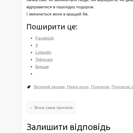
відправитися в пішохідну подорож.
І змінюються вони в кращий бік.
Поширити це:
Facebook
X
LinkedIn
Telegram
Більше
Великий рюкзак
,
Нема душу
,
Подорожі
,
Подорожі 
←
Вона сама просила
Залишити відповідь