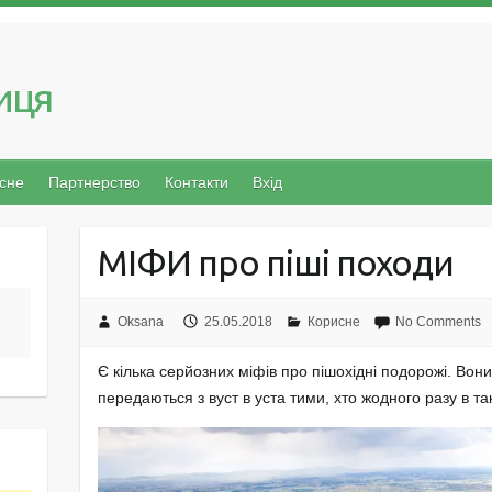
иця
сне
Партнерство
Контакти
Вхід
МІФИ про піші походи
Oksana
25.05.2018
Корисне
No Comments
Є кілька серйозних міфів про пішохідні подорожі. Вон
передаються з вуст в уста тими, хто жодного разу в та