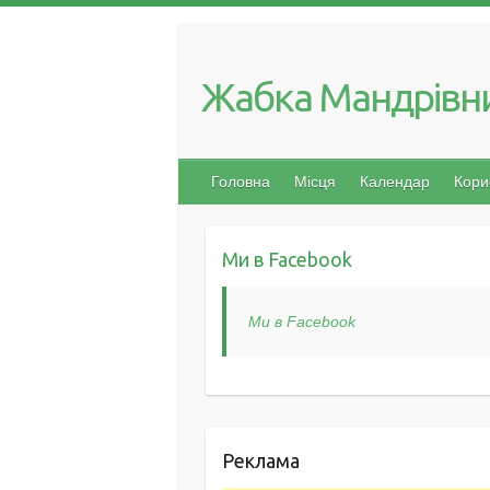
Skip
to
content
Жабка Мандрівн
Головна
Місця
Календар
Кори
Ми в Facebook
Ми в Facebook
Реклама