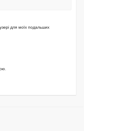
аузері для моїх подальших
ою.