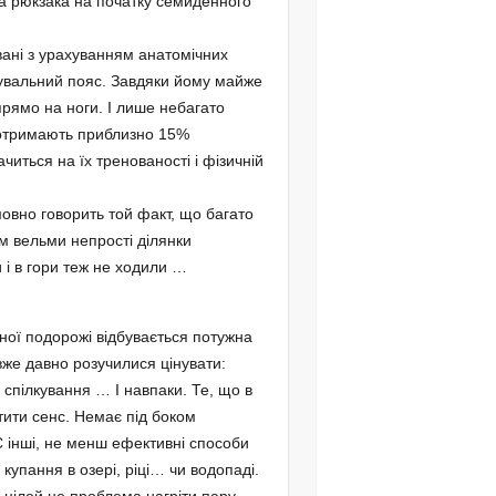
га рюкзака на початку семиденного
вані з урахуванням анатомічних
увальний пояс. Завдяки йому майже
 прямо на ноги. І лише небагато
и отримають приблизно 15%
иться на їх тренованості і фізичній
овно говорить той факт, що багато
м вельми непрості ділянки
 і в гори теж не ходили …
ідної подорожі відбувається потужна
вже давно розучилися цінувати:
е спілкування … І навпаки. Те, що в
тити сенс. Немає під боком
Є інші, не менш ефективні способи
упання в озері, ріці… чи водопаді.