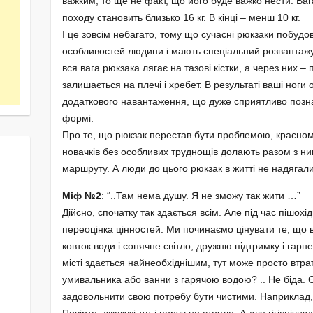
важким, то ще не факт, що його буде важко нести. Ва
походу становить близько 16 кг. В кінці – менш 10 кг.
І це зовсім небагато, тому що сучасні рюкзаки побудо
особливостей людини і мають спеціальний розвантаж
вся вага рюкзака лягає на тазові кістки, а через них –
залишається на плечі і хребет. В результаті ваші ног
додаткового навантаження, що дуже сприятливо познач
формі.
Про те, що рюкзак перестав бути проблемою, красном
новачків без особливих труднощів долають разом з ни
маршруту. А люди до цього рюкзак в житті не надягали
Міф №2
: “..Там нема душу. Я не зможу так жити …”
Дійсно, спочатку так здається всім. Але під час пішох
переоцінка цінностей. Ми починаємо цінувати те, що 
ковток води і сонячне світло, дружню підтримку і гарн
місті здається найнеобхіднішим, тут може просто втра
умивальника або ванни з гарячою водою? .. Не біда. 
задовольнити свою потребу бути чистими. Наприклад, к