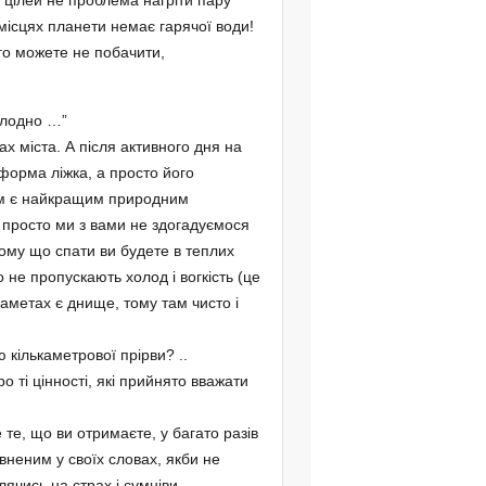
их цілей не проблема нагріти пару
місцях планети немає гарячої води!
ого можете не побачити,
холодно …”
х міста. А після активного дня на
 форма ліжка, а просто його
вом є найкращим природним
просто ми з вами не здогадуємося
тому що спати ви будете в теплих
не пропускають холод і вогкість (це
наметах є днище, тому там чисто і
кількаметрової прірви? ..
о ті цінності, які прийнято вважати
 те, що ви отримаєте, у багато разів
вненим у своїх словах, якби не
ячись на страх і сумніви,