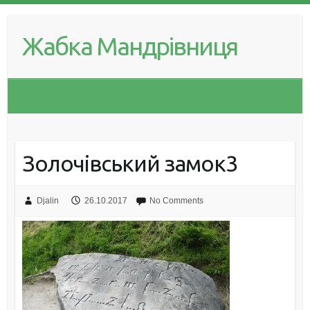
Skip
to
Жабка Мандрівниця
content
Золочівський замок3
Djalin
26.10.2017
No Comments