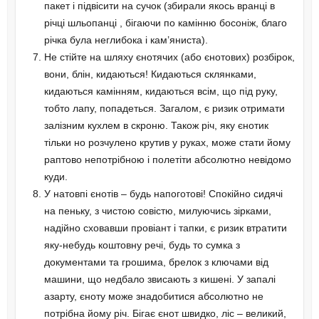
пакет і підвісити на сучок (збирали якось вранці в
річці шльопанці , бігаючи по камінню босоніж, благо
річка була неглибока і кам’яниста).
Не стійте на шляху єнотячих (або єнотових) розбірок,
вони, блін, кидаються! Кидаються склянками,
кидаються камінням, кидаються всім, що під руку,
тобто лапу, попадеться. Загалом, є ризик отримати
залізним кухлем в скроню. Також річ, яку єнотик
тільки но розчулено крутив у руках, може стати йому
раптово непотрібною і полетіти абсолютно невідомо
куди.
У натовпі єнотів – будь напоготові! Спокійно сидячі
на пеньку, з чистою совістю, милуючись зірками,
надійно сховавши провіант і тапки, є ризик втратити
яку-небудь коштовну речі, будь то сумка з
документами та грошима, брелок з ключами від
машини, що недбало звисають з кишені. У запалі
азарту, єноту може знадобитися абсолютно не
потрібна йому річ. Бігає єнот швидко, ліс – великий,