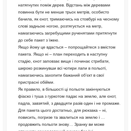
натягнутих поміж дерев. Відстань між деревами
повинна бути не менше трьох метрів, особисто
бачила, як єнот, тримаючись на стовбурі на чесному
слові задньою ногою, розтягується на метр,
намагаючись загребущими рученятами притягнути
до себе пакет з їжею.
Якщо йому це вдасться – попрощайтеся з вмістом
пакета. Якщо ні – план переходить в наступну
стадію, єнот заповзає вище і починає стрибати,
широко розкинувши всі чотири лапи в польоті,
намагаючись захопити бажаний об’єкт в свої
пристрасні обійми.
Як правило, в більшості ці польоти закінчуються
фіаско і туша з гуркотом падає на землю, але єнот,
падла, завзятий, з двадцяти разів один і не промаже.
Для пакета цього достатньо, для рюкзака – ні,
повисить, погризе та звалиться на землю і …
продовжить польоти знову… Зранку ви може