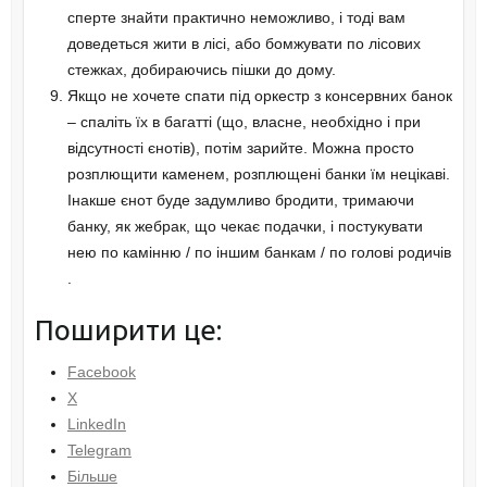
сперте знайти практично неможливо, і тоді вам
доведеться жити в лісі, або бомжувати по лісових
стежках, добираючись пішки до дому.
Якщо не хочете спати під оркестр з консервних банок
– спаліть їх в багатті (що, власне, необхідно і при
відсутності єнотів), потім зарийте. Можна просто
розплющити каменем, розплющені банки їм нецікаві.
Інакше єнот буде задумливо бродити, тримаючи
банку, як жебрак, що чекає подачки, і постукувати
нею по камінню / по іншим банкам / по голові родичів
.
Поширити це:
Facebook
X
LinkedIn
Telegram
Більше