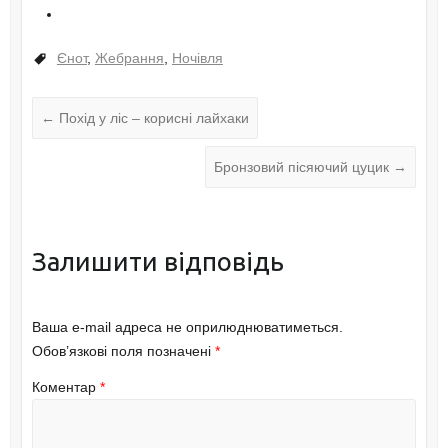
Єнот
,
Жебрання
,
Ночівля
←
Похід у ліс – корисні лайхаки
Бронзовий пісяючий цуцик
→
Залишити відповідь
Ваша e-mail адреса не оприлюднюватиметься.
Обов’язкові поля позначені
*
Коментар
*