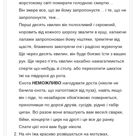
жорстокому світі помирати голодною смертю…
Він зжере все, що ви йому запропонуєте… і те, що не
запропонуєте, теж…
Перші десять хвилин він полохливий і скромний,
норовить від кожного шороху звалити в кущі, хапаючи
лапами запропоновані йому нiштяки, тремтячи від
щастя, блаженно закочуючи очі і радісно муркочучи.
Ще через десять хвилин, він буде боязко їсти з ваших
рук. Ще через п’ять хвилин нахабно намагатиметься
сперти що-небудь зі столу, або перехопити шматок
їжі на півдорозі до рота.
Єнота
НЕМОЖЛИВО
нагодувати доста (ніколи не
бачила єнота, що натоптався від пуза), навіть якщо
він і піде, то незабаром обов’язково повернеться,
прихопивши по дорозі друзів, сусідів, рідню і табір
циган. Всі разом вони влаштують вам веселі сварки,
бійки, концерти і цирк на дроті і це все до ранку.
Спати цієї ночі вам буде ніколи.
На ніч їжа красиво розвішується на мотузках,