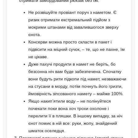
отримати замордований рюкзак без їжі.
Не розвішуйте провіант поруч з наметом. Є
ризик отримати екстремальний підйом з
мокрими штанами від завалившогося зверху
єнота.
Консерви можна просто скласти в пакет і
підвісити на міцний сучок, – те, що не пахне, їм
не цікаве.
Дуже пахучі продукти в намет не беріть, бо
безсонна ніч вам буде забезпечена. Спочатку
вони будуть рити підкопи під намет, незважаючи
на стусани в морду, потім почнуть його гризти,
ймовірність зіпсованого намету – майже 100%.
Якщо накип’ятили воду – не полінуйтеся
почекати поки вона хоч трохи охолоне і
перелити її в пляшки. В іншому випадку, за ніч
єнот помиє в ній все: руки, жопу, знайдений
шматок оселедця.
Пластикові пляшки з цінною рідиною (спирт) краще