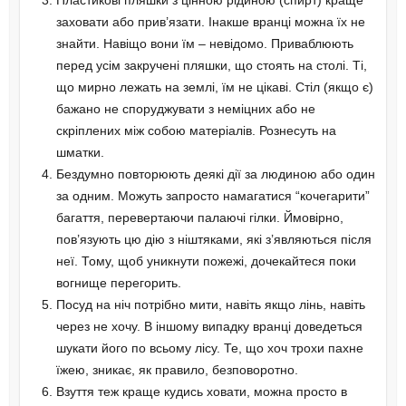
заховати або прив’язати. Інакше вранці можна їх не
знайти. Навіщо вони їм – невідомо. Приваблюють
перед усім закручені пляшки, що стоять на столі. Ті,
що мирно лежать на землі, їм не цікаві. Стіл (якщо є)
бажано не споруджувати з неміцних або не
скріплених між собою матеріалів. Рознесуть на
шматки.
Бездумно повторюють деякі дії за людиною або один
за одним. Можуть запросто намагатися “кочегарити”
багаття, перевертаючи палаючі гілки. Ймовірно,
пов’язують цю дію з ніштяками, які з’являються після
неї. Тому, щоб уникнути пожежі, дочекайтеся поки
вогнище перегорить.
Посуд на ніч потрібно мити, навіть якщо лінь, навіть
через не хочу. В іншому випадку вранці доведеться
шукати його по всьому лісу. Те, що хоч трохи пахне
їжею, зникає, як правило, безповоротно.
Взуття теж краще кудись ховати, можна просто в