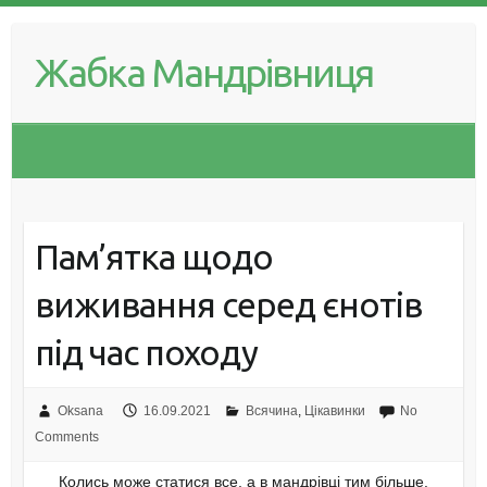
Skip
to
Жабка Мандрівниця
content
Пам’ятка щодо
виживання серед єнотів
під час походу
Oksana
16.09.2021
Всячина
,
Цікавинки
No
Comments
Колись може статися все, а в мандрівці тим більше.